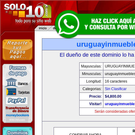
uruguayinmuebl
El dueño de este dominio lo ha
Mayusculas:
URUGUAYINMUE
Minusculas:
uruguayinmueble
Longitud:
16 caracteres
Categorias:
Sin Clasificar
Precio:
$4,800.00
Visitar!
uruguayinmuebl
Serán consideradas ofer
R