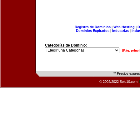
Registro de Dominios
|
Web Hosting
|
D
Dominios Expirados
|
Industrias
|
Indu
Categorías de Dominio:
[Pág. princi
** Precios expre
© 2002/2022 Solo10.com