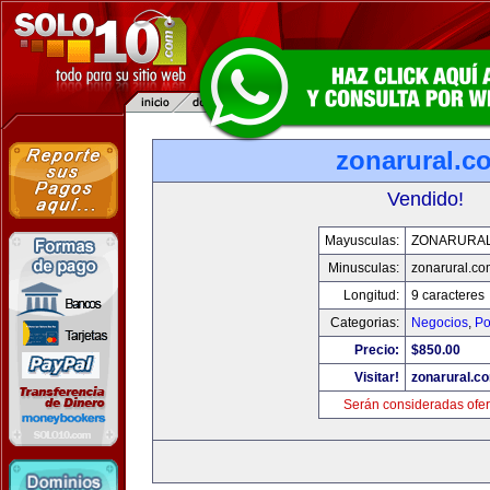
zonarural.c
Vendido!
Mayusculas:
ZONARURA
Minusculas:
zonarural.co
Longitud:
9 caracteres
Categorias:
Negocios
,
Po
Precio:
$850.00
Visitar!
zonarural.c
Serán consideradas ofer