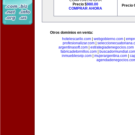
COMPRAR AHORA
Precio $
980.00
Precio 
COMPRAR AHORA
Otros dominios en venta:
hotelescarilo.com
|
webgobierno.com
|
empr
profesionalizar.com
|
seleccionecuatoriana.
argentinasoft.com
|
estrategiadenegocios.com
fabricadetornillos.com
|
buscadormundial.co
inmueblesvip.com
|
mujerargentina.com
|
ca
agendadenegocios.co