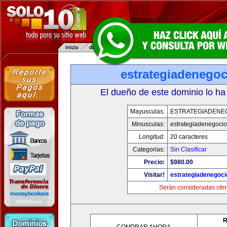
estrategiadenego
El dueño de este dominio lo ha
Mayusculas:
ESTRATEGIADENE
Minusculas:
estrategiadenegoci
Longitud:
20 caracteres
Categorias:
Sin Clasificar
Precio:
$980.00
Visitar!
estrategiadenegoc
Serán consideradas ofer
R