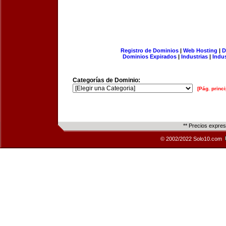
Registro de Dominios
|
Web Hosting
|
D
Dominios Expirados
|
Industrias
|
Indu
Categorías de Dominio:
[Pág. princi
** Precios expre
© 2002/2022 Solo10.com