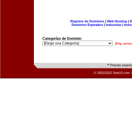
Registro de Dominios
|
Web Hosting
|
D
Dominios Expirados
|
Industrias
|
Indu
Categorías de Dominio:
[Pág. princi
** Precios expre
© 2002/2022 Solo10.com