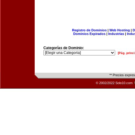
Registro de Dominios
|
Web Hosting
|
D
Dominios Expirados
|
Industrias
|
Indu
Categorías de Dominio:
[Pág. princi
** Precios expre
© 2002/2022 Solo10.com