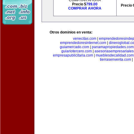
COMPRAR AHORA
Precio $
799.00
Precio 
COMPRAR AHORA
Otros dominios en venta:
venecitas.com
|
emprendedoresindep
emprendedoresinternet.com
|
dineroglobal.c
guiamercado.com
|
panamapropiedades.com
guiariotercero.com
|
asesoriasempresariale
empresapublicitaria.com
|
mueblesdecalidad.com
tierrasenventa.com
|