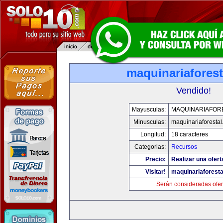
maquinariafores
Vendido!
Mayusculas:
MAQUINARIAFOR
Minusculas:
maquinariaforesta
Longitud:
18 caracteres
Categorias:
Recursos
Precio:
Realizar una ofert
Visitar!
maquinariaforest
Serán consideradas ofer