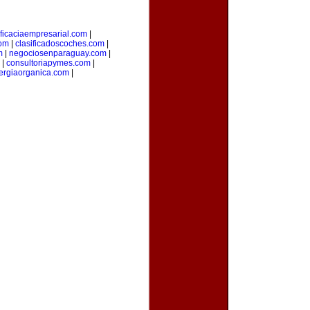
ficaciaempresarial.com
|
com
|
clasificadoscoches.com
|
m
|
negociosenparaguay.com
|
|
consultoriapymes.com
|
ergiaorganica.com
|