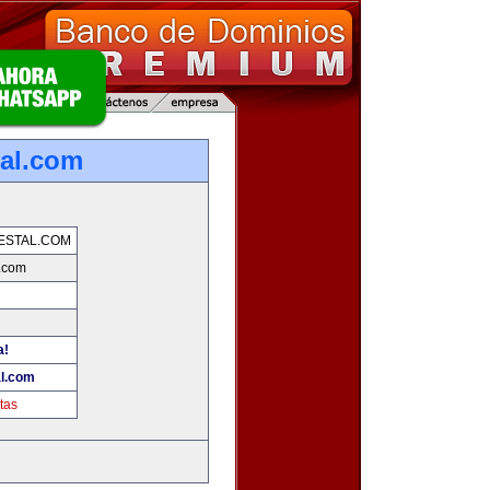
tal.com
ESTAL.COM
l.com
a!
al.com
tas