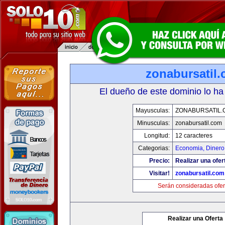
zonabursatil
El dueño de este dominio lo ha
Mayusculas:
ZONABURSATIL.
Minusculas:
zonabursatil.com
Longitud:
12 caracteres
Categorias:
Economia, Dinero
Precio:
Realizar una ofer
Visitar!
zonabursatil.com
Serán consideradas ofer
Realizar una Oferta