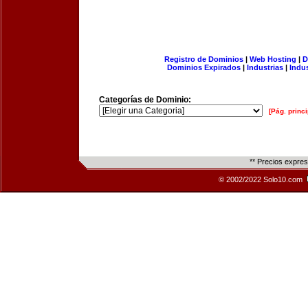
Registro de Dominios
|
Web Hosting
|
D
Dominios Expirados
|
Industrias
|
Indu
Categorías de Dominio:
[Pág. princi
** Precios expre
© 2002/2022 Solo10.com