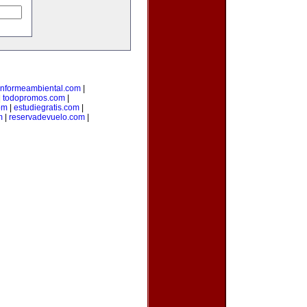
informeambiental.com
|
|
todopromos.com
|
om
|
estudiegratis.com
|
m
|
reservadevuelo.com
|