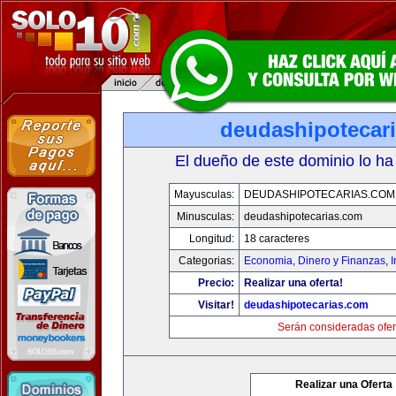
deudashipotecar
El dueño de este dominio lo ha
Mayusculas:
DEUDASHIPOTECARIAS.COM
Minusculas:
deudashipotecarias.com
Longitud:
18 caracteres
Categorias:
Economia, Dinero y Finanzas
,
Precio:
Realizar una oferta!
Visitar!
deudashipotecarias.com
Serán consideradas ofer
Realizar una Oferta