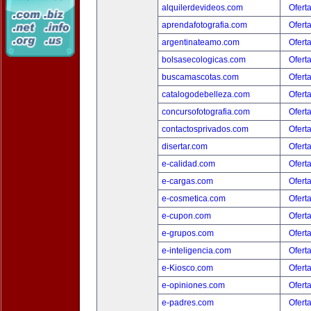
alquilerdevideos.com
Ofert
aprendafotografia.com
Ofert
argentinateamo.com
Ofert
bolsasecologicas.com
Ofert
buscamascotas.com
Ofert
catalogodebelleza.com
Ofert
concursofotografia.com
Ofert
contactosprivados.com
Ofert
disertar.com
Ofert
e-calidad.com
Ofert
e-cargas.com
Ofert
e-cosmetica.com
Ofert
e-cupon.com
Ofert
e-grupos.com
Ofert
e-inteligencia.com
Ofert
e-Kiosco.com
Ofert
e-opiniones.com
Ofert
e-padres.com
Ofert