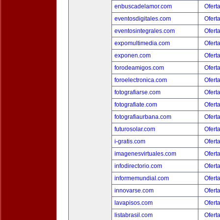
enbuscadelamor.com
Ofert
eventosdigitales.com
Ofert
eventosintegrales.com
Ofert
expomultimedia.com
Ofert
exponen.com
Ofert
forodeamigos.com
Ofert
foroelectronica.com
Ofert
fotografiarse.com
Ofert
fotografiate.com
Ofert
fotografiaurbana.com
Ofert
futurosolar.com
Ofert
i-gratis.com
Ofert
imagenesvirtuales.com
Ofert
infodirectorio.com
Ofert
informemundial.com
Ofert
innovarse.com
Ofert
lavapisos.com
Ofert
listabrasil.com
Ofert