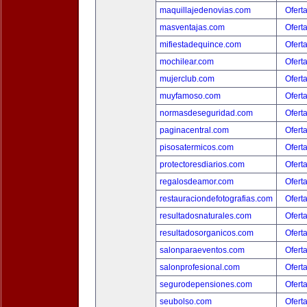
maquillajedenovias.com
Ofert
masventajas.com
Ofert
mifiestadequince.com
Ofert
mochilear.com
Ofert
mujerclub.com
Ofert
muyfamoso.com
Ofert
normasdeseguridad.com
Ofert
paginacentral.com
Ofert
pisosatermicos.com
Ofert
protectoresdiarios.com
Ofert
regalosdeamor.com
Ofert
restauraciondefotografias.com
Ofert
resultadosnaturales.com
Ofert
resultadosorganicos.com
Ofert
salonparaeventos.com
Ofert
salonprofesional.com
Ofert
segurodepensiones.com
Ofert
seubolso.com
Ofert