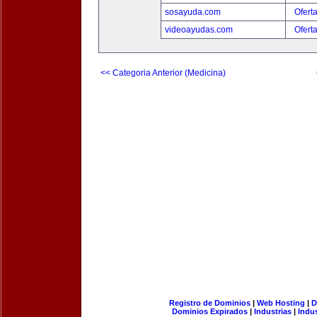
sosayuda.com
Ofert
videoayudas.com
Ofert
<< Categoria Anterior (Medicina)
Registro de Dominios
|
Web Hosting
|
D
Dominios Expirados
|
Industrias
|
Indu